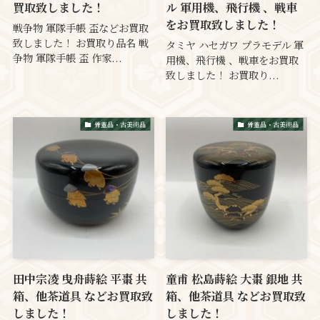
買取致しました！
ル 軍用機、飛行機 、戦車
をお買取致しました！
戦争物 軍隊手帳 盃などお買取
致しました！ お買取り品名 戦
タミヤ ハセガワ プラモデル 軍
争物 軍隊手帳 盃 作家...
用機、飛行機 、戦車をお買取
致しました！ お買取り...
骨董品・古美術品
骨董品・古美術品
田中宗凌 曳舟蒔絵 平棗 共
童甫 松島蒔絵 大棗 銀地 共
箱、他茶道具 などお買取致
箱、他茶道具 などお買取致
しました！
しました！