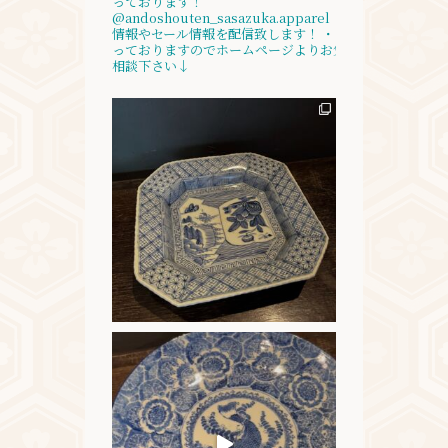
っております！
@andoshouten_sasazuka.apparel
・
✴︎入荷
情報やセール情報を配信致します！
・
買取も承
っておりますのでホームページよりお気軽にご
相談下さい↓