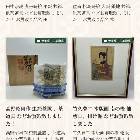
田中宗凌 曳舟蒔絵 平棗 共箱、
童甫 松島蒔絵 大棗 銀地 共箱、
他茶道具 などお買取致しまし
他茶道具 などお買取致しまし
た！ お買取り品名 田...
た！ お買取り品名 松...
骨董品・古美術品
骨董品・古美術品
高野昭阿作 虫籠蓋置 、茶
竹久夢二 木版画 南の椽 他
道具 などお買取致しまし
版画、掛け軸 などお買取致
た！
しました！
高野昭阿作 虫籠蓋置 、茶道具
竹久夢二 木版画 南の椽 他版
などお買取致しました！ お買
画、掛け軸 などお買取致しま