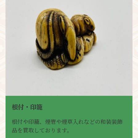
根付・印籠
根付や印籠、煙管や煙草入れなどの和装装飾
品を買取しております。