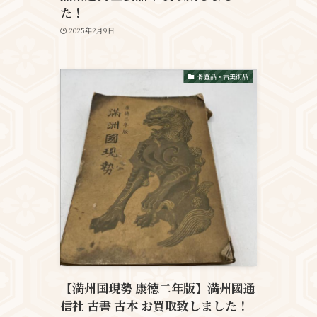
た！
2025年2月9日
骨董品・古美術品
【満州国現勢 康徳二年版】満州國通
信社 古書 古本 お買取致しました！