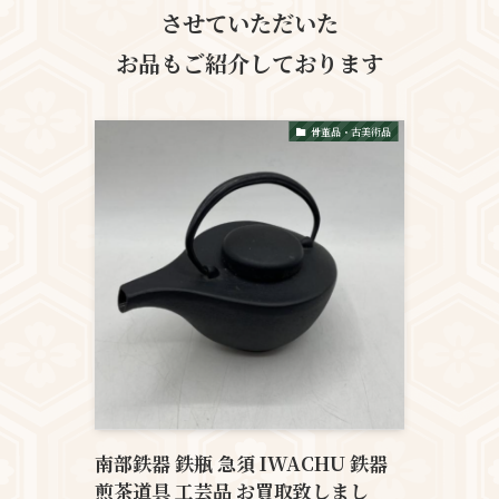
させていただいた
お品も
ご紹介しております
骨董品・古美術品
南部鉄器 鉄瓶 急須 IWACHU 鉄器
煎茶道具 工芸品 お買取致しまし