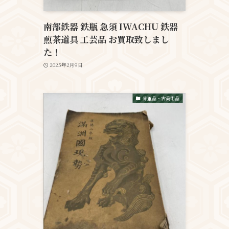
南部鉄器 鉄瓶 急須 IWACHU 鉄器
煎茶道具 工芸品 お買取致しまし
た！
2025年2月9日
骨董品・古美術品