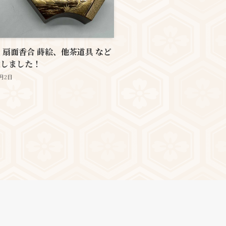
 扇面香合 蒔絵、他茶道具 など
致しました！
0月2日