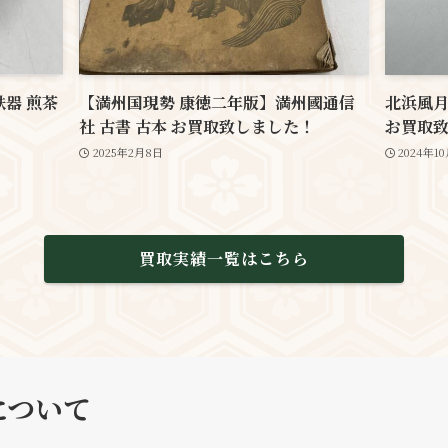
鉄器 煎茶
【満州国現勢 康徳二年版】満州國通信
北浜風月
！
社 古書 古本 お買取致しました！
お買取
2025年2月8日
2024年1
買取実績一覧はこちら
について