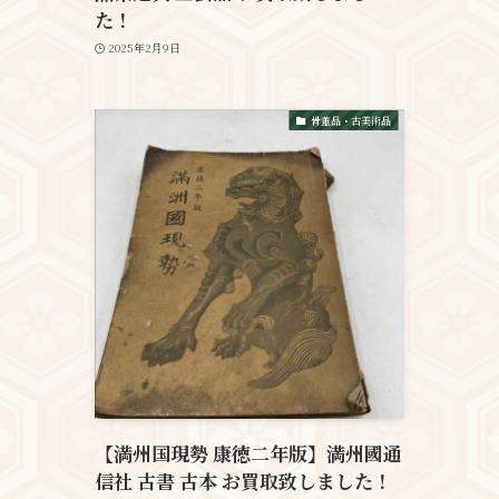
た！
2025年2月9日
骨董品・古美術品
【満州国現勢 康徳二年版】満州國通
信社 古書 古本 お買取致しました！