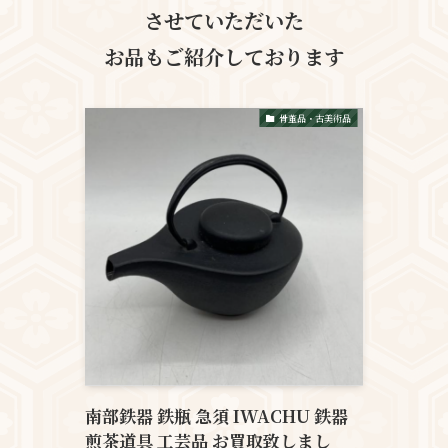
させていただいた
お品も
ご紹介しております
骨董品・古美術品
南部鉄器 鉄瓶 急須 IWACHU 鉄器
煎茶道具 工芸品 お買取致しまし