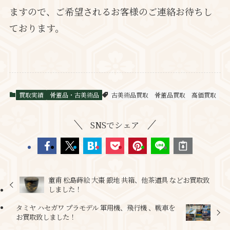
ますので、ご希望されるお客様のご連絡お待ちし
ております。
買取実績
骨董品・古美術品
古美術品買取
骨董品買取
高価買取
SNSでシェア
童甫 松島蒔絵 大棗 銀地 共箱、他茶道具 などお買取致
しました！
タミヤ ハセガワ プラモデル 軍用機、飛行機 、戦車を
お買取致しました！