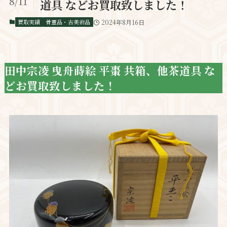
8/11
道具 などお買取致しました！
買取実績
骨董品・古美術品
2024年8月16日
田中宗凌 曳舟蒔絵 平棗 共箱、他茶道具 な
どお買取致しました！