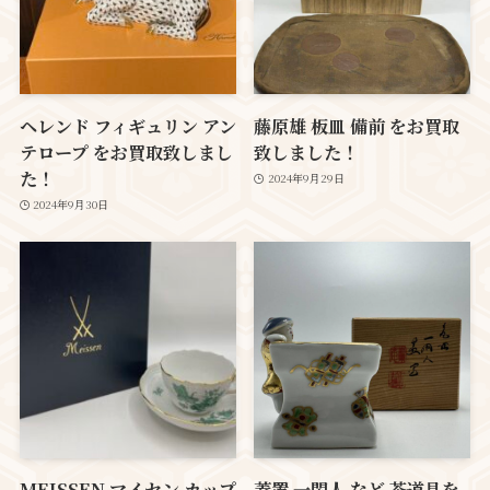
ヘレンド フィギュリン アン
藤原雄 板皿 備前 をお買取
テロープ をお買取致しまし
致しました！
た！
2024年9月29日
2024年9月30日
MEISSEN マイセン カップ
蓋置 一閑人 など 茶道具を