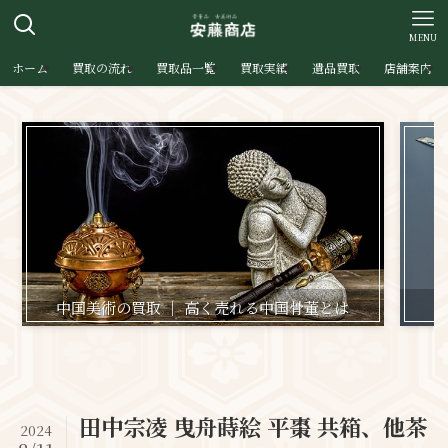
MENU
ホーム
買取の流れ
買取品一覧
買取実績
遺品買取
店舗案内
中国美術の買取 ｜ 高く売れる中国骨董とは
日
田中宗凌 曳舟蒔絵 平棗 共箱、他茶
2024