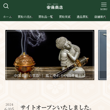
MENU
ホーム
買取の流れ
買取品一覧
買取実績
遺品買取
店舗案内
中国美術の買取 ｜ 高く売れる中国骨董とは
日
2024
サイトオープンいたしました。
6/05